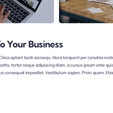
To Your Business
lass aptent taciti sociosqu litora torquent per conubia nos
ttis, tortor neque adipiscing diam, a cursus ipsum ante quis tu
lus consequat imperdiet. Vestibulum sapien. Proin quam. Etia