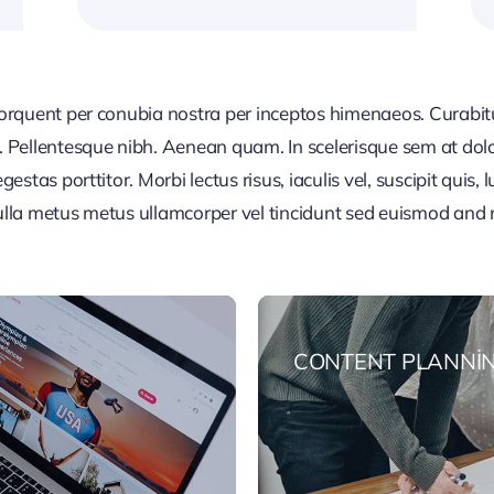
 torquent per conubia nostra per inceptos himenaeos. Curabitur
or. Pellentesque nibh. Aenean quam. In scelerisque sem at dol
egestas porttitor. Morbi lectus risus, iaculis vel, suscipit quis
Nulla metus metus ullamcorper vel tincidunt sed euismod and 
CONTENT PLANNI