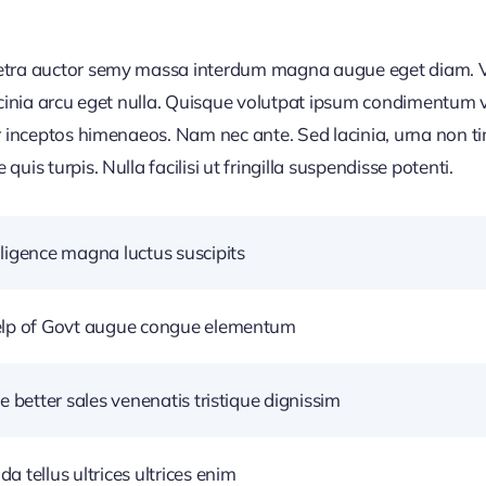
retra auctor semy massa interdum magna augue eget diam. V
acinia arcu eget nulla. Quisque volutpat ipsum condimentum ve
r inceptos himenaeos. Nam nec ante. Sed lacinia, urna non ti
uis turpis. Nulla facilisi ut fringilla suspendisse potenti.
ligence magna luctus suscipits
help of Govt augue congue elementum
e better sales venenatis tristique dignissim
 tellus ultrices ultrices enim