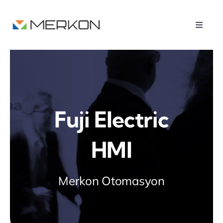
Skip
to
Toggle
content
Naviga
Anasayfa
Kurumsal
Fuji Electric
HMI
Ürünlerimiz
Merkon Otomasyon
Hizmetler