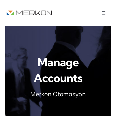
Skip
to
Toggle
content
Naviga
Anasayfa
Kurumsal
Manage
Accounts
Ürünlerimiz
Merkon Otomasyon
Hizmetler