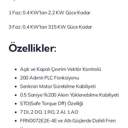
1 Faz: 0.4 KW’tan 2.2 KW Güce Kadar
3 Faz: 0.4 KW’tan 315 KW Güce Kadar
Özellikler:
Açık ve Kapalı Çevrim Vektör Kontrolü
200 Adımlı PLC Fonksiyonu
Senkron Motor Sürebilme Kabiliyeti
0.5 Saniye %200 Akım Yüklenebilme Kabiliyeti
STO(Safe Torque Off) Özelliği
7 DI, 2 DO, 1 RO, 2 AI, 1 AO
FRN0072E2E-4E ve Altı Güçlerde Dahili Fren