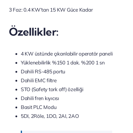
3 Faz: 0.4 KW’tan 15 KW Güce Kadar
Özellikler:
4 KW üstünde çıkarılabilir operatör paneli
Yüklenebilirlik %150 1 dak. %200 1 sn
Dahili RS-485 portu
Dahili EMC filtre
STO (Safety tork off) özelliği
Dahili fren kıyıcısı
Basit PLC Modu
5DI, 2Röle, 1DO, 2AI, 2AO